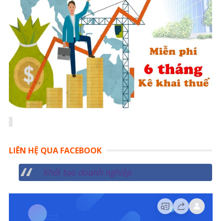
V
o
I
:
Ế
T
LIÊN HỆ QUA FACEBOOK
Khởi tạo doanh nghiệp