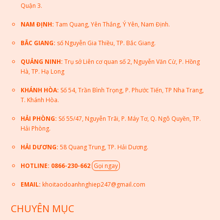
Quận 3.
NAM ĐỊNH:
Tam Quang, Yên Thắng, Ý Yên, Nam Định.
BẮC GIANG:
số Nguyễn Gia Thiều, TP. Bắc Giang.
QUẢNG NINH:
Trụ sở Liên cơ quan số 2, Nguyễn Văn Cừ, P. Hồng
Hà, TP. Hạ Long
KHÁNH HÒA:
Số 54, Trần Bình Trọng, P. Phước Tiến, TP Nha Trang,
T. Khánh Hòa.
HẢI PHÒNG:
Số 55/47, Nguyễn Trãi, P. Máy Tơ, Q. Ngô Quyền, TP.
Hải Phòng.
HẢI DƯƠNG:
58 Quang Trung, TP. Hải Dương.
HOTLINE: 0866-230-662
Gọi ngay
EMAIL:
khoitaodoanhnghiep247@gmail.com
CHUYÊN MỤC