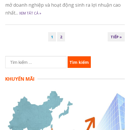
mở doanh nghiệp và hoạt động sinh ra lợi nhuận cao
nhất...
XEM TẤT CẢ »
Đ
1
2
TIẾP »
I
Ề
U
T
H
ì
Ư
m
KHUYẾN MÃI
Ớ
k
N
i
G
ế
B
m
À
c
I
h