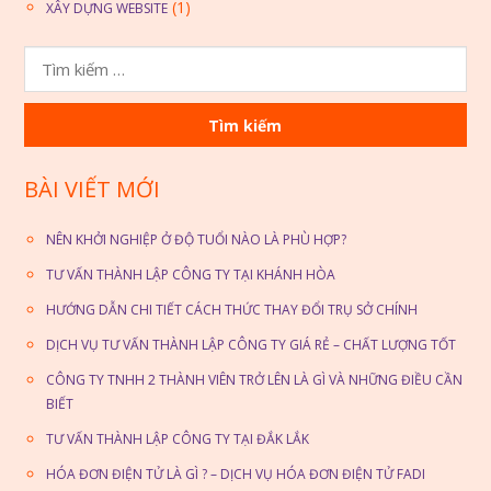
(1)
XÂY DỰNG WEBSITE
T
ì
m
k
i
BÀI VIẾT MỚI
ế
m
NÊN KHỞI NGHIỆP Ở ĐỘ TUỔI NÀO LÀ PHÙ HỢP?
c
TƯ VẤN THÀNH LẬP CÔNG TY TẠI KHÁNH HÒA
h
HƯỚNG DẪN CHI TIẾT CÁCH THỨC THAY ĐỔI TRỤ SỞ CHÍNH
o
DỊCH VỤ TƯ VẤN THÀNH LẬP CÔNG TY GIÁ RẺ – CHẤT LƯỢNG TỐT
:
CÔNG TY TNHH 2 THÀNH VIÊN TRỞ LÊN LÀ GÌ VÀ NHỮNG ĐIỀU CẦN
BIẾT
TƯ VẤN THÀNH LẬP CÔNG TY TẠI ĐẮK LẮK
HÓA ĐƠN ĐIỆN TỬ LÀ GÌ ? – DỊCH VỤ HÓA ĐƠN ĐIỆN TỬ FADI